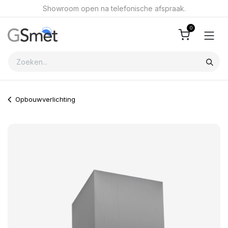
Overslaan naar inhoud
Showroom open na telefonische afspraak.
0
Opbouwverlichting