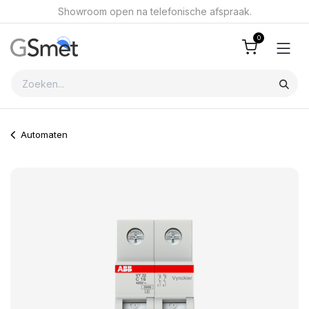
Overslaan naar inhoud
Showroom open na telefonische afspraak.
0
Automaten