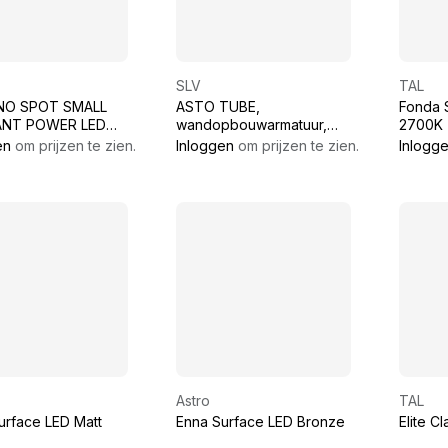
SLV
TAL
NO SPOT SMALL
ASTO TUBE,
Fonda 
ANT POWER LED
wandopbouwarmatuur,
2700K 
90 MD
cilindrisch, max. 2x10 W,
en
om prijzen te zien.
Inloggen
om prijzen te zien.
Inlogg
zwart
Astro
TAL
urface LED Matt
Enna Surface LED Bronze
Elite C