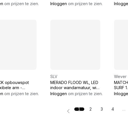
en
om prijzen te zien.
Inloggen
om prijzen te zien.
Inlogg
SLV
Wever 
CK opbouwspot
MERADO FLOOD WL, LED
MATCH
xibele arm -
indoor wandarmatuur, wit,
SURF 1
ar - zonder
3000K, 40°
en
om prijzen te zien.
Inloggen
om prijzen te zien.
Inlogg
laar - zonder LED
zwart text
1
2
3
4
…