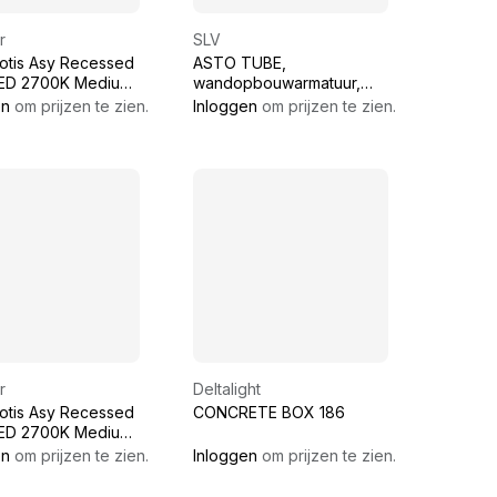
r
SLV
Lotis Asy Recessed
ASTO TUBE,
LED 2700K Medium
wandopbouwarmatuur,
e Structure
cilindrisch, max. 2x10 W,
en
om prijzen te zien.
Inloggen
om prijzen te zien.
wit
r
Deltalight
Lotis Asy Recessed
CONCRETE BOX 186
LED 2700K Medium
k Structure
en
om prijzen te zien.
Inloggen
om prijzen te zien.