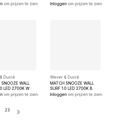
wit, max. 50W, incl.
en
om prijzen te zien.
Inloggen
om prijzen te zien.
sierring wit
& Ducré
Wever & Ducré
 SNOOZE WALL
MATCH SNOOZE WALL
.0 LED 2700K W
SURF 1.0 LED 2700K B
en
om prijzen te zien.
Inloggen
om prijzen te zien.
23