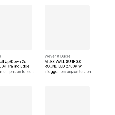
r
Wever & Ducré
Wall Up/Down 2x
MILES WALL SURF 3.0
00K Trailing Edge
ROUND LED 2700K W
er Bronze Brushed
en
om prijzen te zien.
Inloggen
om prijzen te zien.
d - Black Matt