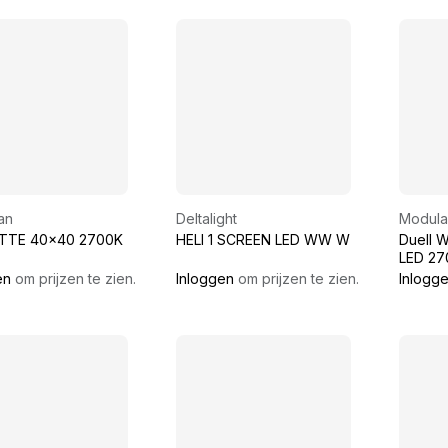
an
Deltalight
Modula
TTE 40x40 2700K
HELI 1 SCREEN LED WW W
Duell 
LED 27
DI Silv
en
om prijzen te zien.
Inloggen
om prijzen te zien.
Inlogg
Anodise