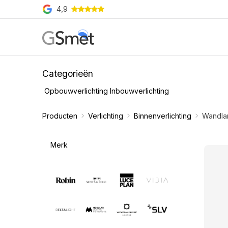
Overslaan naar inhoud
4,9
Producten
Merken
O
Categorieën
Opbouwverlichting
Inbouwverlichting
Producten
Verlichting
Binnenverlichting
Wandl
Merk