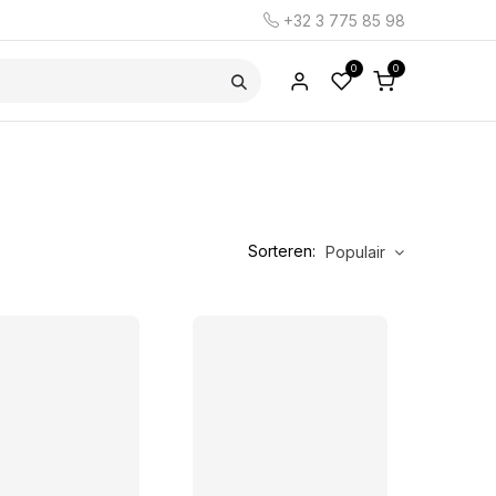
+32 3 775 85 98
0
0
Sorteren:
Populair