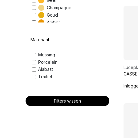
Geel
Champagne
Goud
Amber
Oranje
Terracotta
Materiaal
Rood
Brons
Messing
Bruin
Porcelein
Zwart
Lucepl
Alabast
CASSE
Meerkleurig
Textiel
Inlogg
Filters wissen