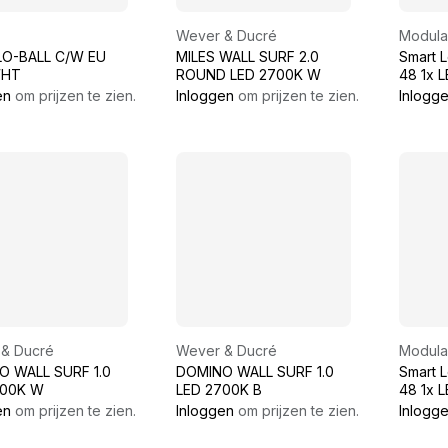
Wever & Ducré
Modula
LO-BALL C/W EU
MILES WALL SURF 2.0
Smart 
WHT
ROUND LED 2700K W
48 1x 
DE Whit
en
om prijzen te zien.
Inloggen
om prijzen te zien.
Inlogg
& Ducré
Wever & Ducré
Modula
O WALL SURF 1.0
DOMINO WALL SURF 1.0
Smart 
700K W
LED 2700K B
48 1x 
DE Blac
en
om prijzen te zien.
Inloggen
om prijzen te zien.
Inlogg