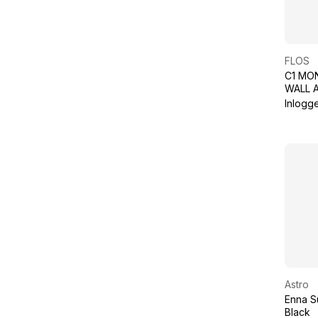
FLOS
C1 MO
WALL 
27K C
Inlogg
Astro
Enna S
Black