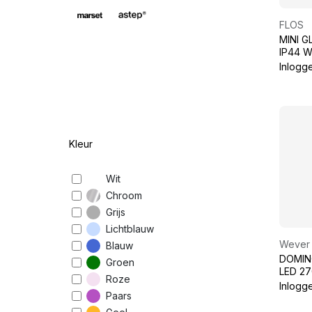
FLOS
MINI G
IP44 
Inlogg
Kleur
Wit
Chroom
Grijs
Lichtblauw
Wever 
Blauw
DOMIN
Groen
LED 2
Roze
Inlogg
Paars