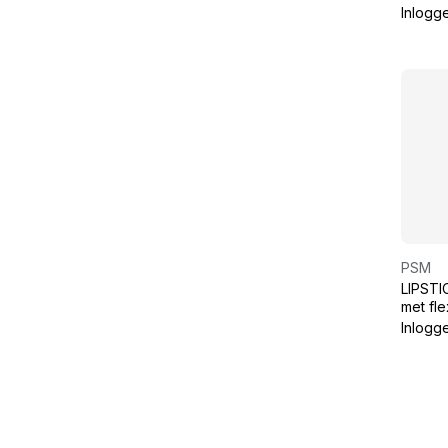
Inlogg
PSM
LIPSTI
met fle
richtba
Inlogg
schake
driver 