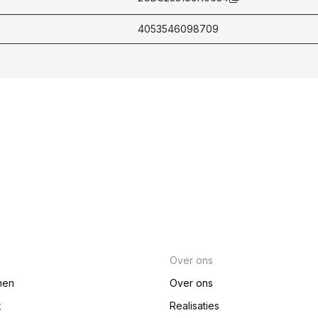
4053546098709
Over ons
nen
Over ons
k
Realisaties