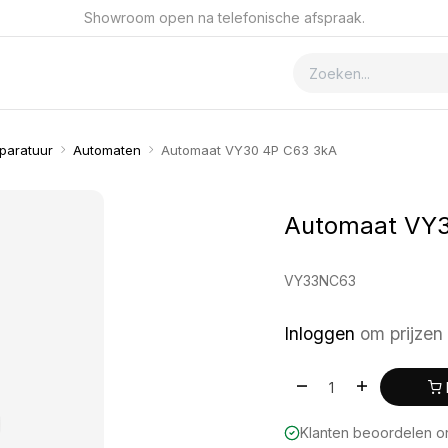
Showroom open na telefonische afspraak.
ver GSmet
Contact
paratuur
Automaten
Automaat VY30 4P C63 3kA
Automaat VY3
VY33NC63
Inloggen
om prijzen 
Klanten beoordelen 