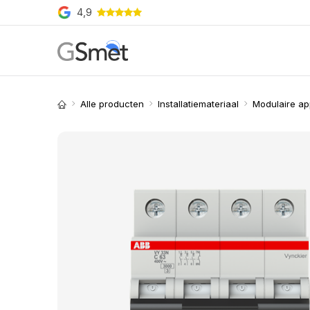
Overslaan naar inhoud
4,9
Producten
Merken
O
Alle producten
Installatiemateriaal
Modulaire ap