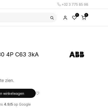
+32 3 775 85 98
0
0
0 4P C63 3kA
te zien.
In winkelwagen
ons
4.9/5
op Google