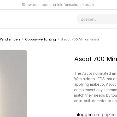
Showroom open na telefonische afspraak.
ver GSmet
Contact
Wandlampen
Opbouwverlichting
Ascot 700 Mirror Finish
Ascot 700 Mirr
The Ascot illuminated mir
With hidden LEDS that del
applying makeup, Ascot i
complement any scheme. 
match their needs by touc
an in-built demister to en
Inloggen
om prijzen 