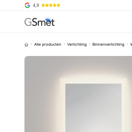
Overslaan naar inhoud
4,9
Producten
Merken
O
Alle producten
Verlichting
Binnenverlichting