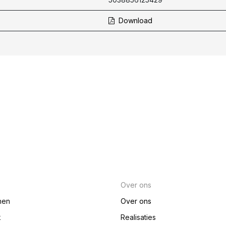
Download
Over ons
nen
Over ons
k
Realisaties