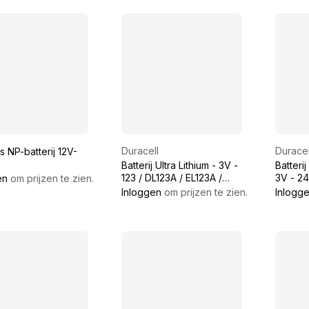
Duracell
Duracel
 NP-batterij 12V-
Batterij Ultra Lithium - 3V -
Batterij
123 / DL123A / EL123A /
3V - 24
en
om prijzen te zien.
CR123A / CR17345
ECR245
Inloggen
om prijzen te zien.
Inlogg