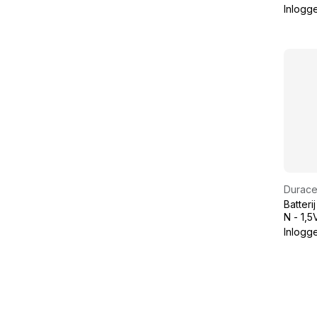
Inlogg
Duracel
Batteri
N - 1,5
LR1
Inlogg