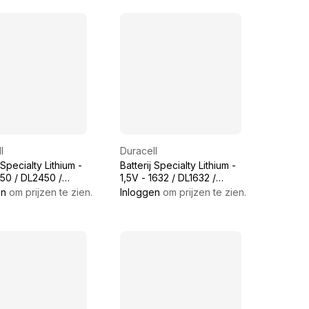
l
Duracell
 Specialty Lithium -
Batterij Specialty Lithium -
50 / DL2450 /
1,5V - 1632 / DL1632 /
0 / CR2450
CR1632
en
om prijzen te zien.
Inloggen
om prijzen te zien.