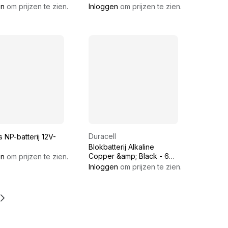
CR2025
en
om prijzen te zien.
Inloggen
om prijzen te zien.
Duracell
 NP-batterij 12V-
Blokbatterij Alkaline
Copper &amp; Black - 6V
en
om prijzen te zien.
13000mAh - 4LR25 /
Inloggen
om prijzen te zien.
MN908