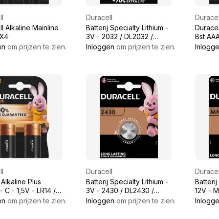
l
Duracell
Duracel
l Alkaline Mainline
Batterij Specialty Lithium -
Duracel
 X4
3V - 2032 / DL2032 /
Bst AA
BR2032 / CR2032
en
om prijzen te zien.
Inloggen
om prijzen te zien.
Inlogg
l
Duracell
Duracel
j Alkaline Plus
Batterij Specialty Lithium -
Batterij
 C - 1,5V - LR14 /
3V - 2430 / DL2430 /
12V - 
0
ECR2430 / CR2430
en
om prijzen te zien.
Inloggen
om prijzen te zien.
Inlogg