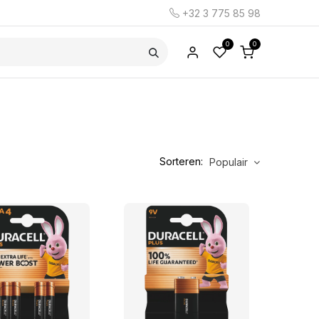
+32 3 775 85 98
0
0
Sorteren:
Populair