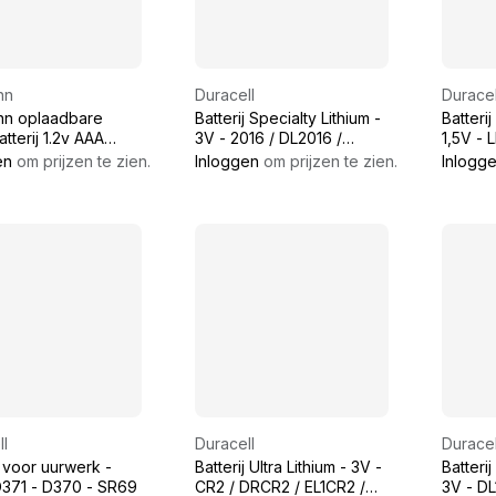
nn
Duracell
Duracel
n oplaadbare
Batterij Specialty Lithium -
Batterij
tterij 1.2v AAA
3V - 2016 / DL2016 /
1,5V - 
h
CR2016 / BR2016
en
om prijzen te zien.
Inloggen
om prijzen te zien.
Inlogg
l
Duracell
Duracel
j voor uurwerk -
Batterij Ultra Lithium - 3V -
Batterij
D371 - D370 - SR69
CR2 / DRCR2 / EL1CR2 /
3V - DL