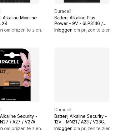
l
Duracell
l Alkaline Mainline
Batterij Alkaline Plus
A X4
Power - 9V - 6LP3146 /
MN1604 - 6LR61
en
om prijzen te zien.
Inloggen
om prijzen te zien.
l
Duracell
 Alkaline Security -
Batterij Alkaline Security -
MN27 / A27 / V27A
12V - MN21 / A23 / V23GA
/ 3LR50
en
om prijzen te zien.
Inloggen
om prijzen te zien.