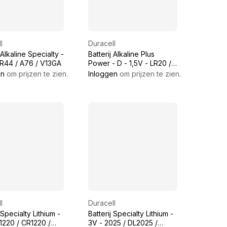
l
Duracell
 Alkaline Specialty -
Batterij Alkaline Plus
LR44 / A76 / V13GA
Power - D - 1,5V - LR20 /
MN1300
en
om prijzen te zien.
Inloggen
om prijzen te zien.
l
Duracell
 Specialty Lithium -
Batterij Specialty Lithium -
1220 / CR1220 /
3V - 2025 / DL2025 /