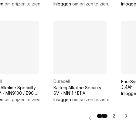
CR15H270
BR1220
en
om prijzen te zien.
Inloggen
om prijzen te zien.
Inlogg
l
Duracell
EnerSys
3,4Ah
j Alkaline Specialty -
Batterij Alkaline Security -
V - MN9100 / E90 /
6V - MN11 / E11A
Inlogg
en
om prijzen te zien.
Inloggen
om prijzen te zien.
1
2
3