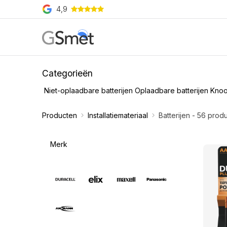
Overslaan naar inhoud
4,9
Producten
Merken
O
Categorieën
Niet-oplaadbare batterijen
Oplaadbare batterijen
Knoo
Producten
Installatiemateriaal
Batterijen
- 56 prod
Merk