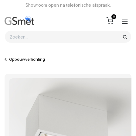
Overslaan naar inhoud
Showroom open na telefonische afspraak.
0
Opbouwverlichting