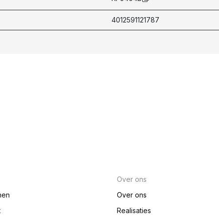
4012591121787
Over ons
nen
Over ons
k
Realisaties