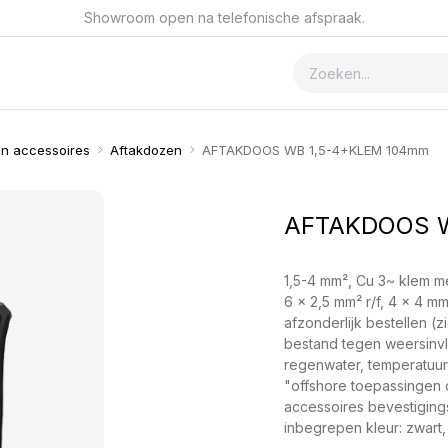
Showroom open na telefonische afspraak.
ver GSmet
Contact
n accessoires
Aftakdozen
AFTAKDOOS WB 1,5-4+KLEM 104mm
AFTAKDOOS W
1,5-4 mm², Cu 3~ klem me
6 x 2,5 mm² r/f, 4 x 4 m
afzonderlijk bestellen 
bestand tegen weersinv
regenwater, temperatuur
"offshore toepassingen
accessoires bevestigin
inbegrepen kleur: zwart,