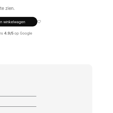
te zien.
In winkelwagen
ons
4.9/5
op Google