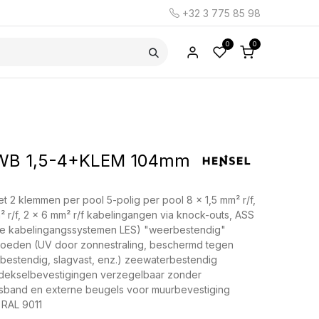
+32 3 775 85 98
0
0
B 1,5-4+KLEM 104mm
t 2 klemmen per pool 5-polig per pool 8 x 1,5 mm² r/f,
m² r/f, 2 x 6 mm² r/f kabelingangen via knock-outs, ASS
(zie kabelingangssystemen LES) "weerbestendig"
loeden (UV door zonnestraling, beschermd tegen
bestendig, slagvast, enz.) zeewaterbestendig
 dekselbevestigingen verzegelbaar zonder
gsband en externe beugels voor muurbevestiging
 RAL 9011