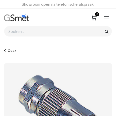
Overslaan naar inhoud
Showroom open na telefonische afspraak.
0
Coax