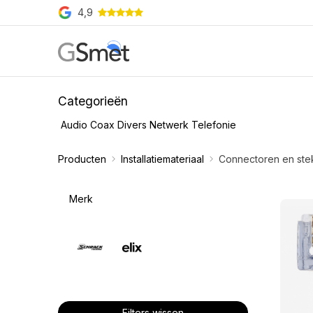
Overslaan naar inhoud
4,9
Producten
Merken
O
Categorieën
Audio
Coax
Divers
Netwerk
Telefonie
Producten
Installatiemateriaal
Connectoren en stek
Merk
Filters wissen