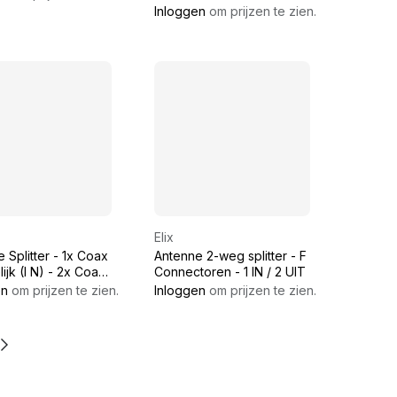
KABEL
ohms
Inloggen
om prijzen te zien.
Elix
 Splitter - 1x Coax
Antenne 2-weg splitter - F
ijk (I N) - 2x Coax
Connectoren - 1 IN / 2 UIT
jk (UIT) 9,5mm
en
om prijzen te zien.
Inloggen
om prijzen te zien.