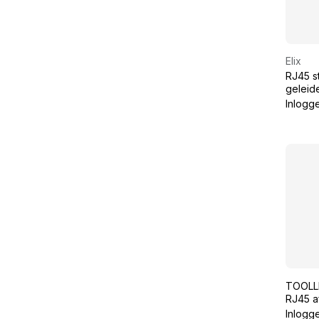
Elix
RJ45 s
geleid
kabel -
Inlogg
TOOLLE
RJ45 a
10GB (
Inlogg