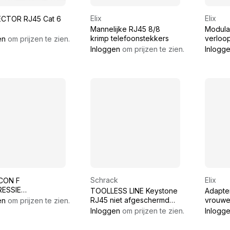
Elix
Elix
CTOR RJ45 Cat 6
Mannelijke RJ45 8/8
Modulai
krimp telefoonstekkers
verloo
en
om prijzen te zien.
Vrouwe
Inloggen
om prijzen te zien.
Inlogg
connec
Schrack
Elix
CON F
ESSIE
TOOLLESS LINE Keystone
Adapte
CTOR VOOR RG6
RJ45 niet afgeschermd
vrouwel
en
om prijzen te zien.
KABEL
Cat.6
Inloggen
om prijzen te zien.
Inlogg