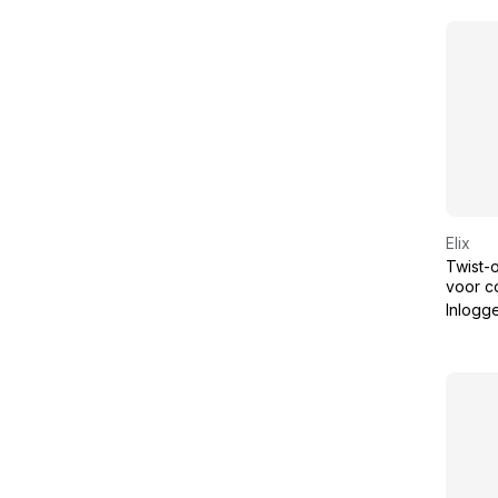
Elix
Twist-
voor c
Telenet
Inlogg
7mm