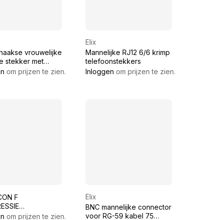
Elix
haakse vrouwelijke
Mannelijke RJ12 6/6 krimp
e stekker met
telefoonstekkers
f
en
om prijzen te zien.
Inloggen
om prijzen te zien.
Elix
CON F
ESSIE
BNC mannelijke connector
CTOR VOOR RG14
voor RG-59 kabel 75
en
om prijzen te zien.