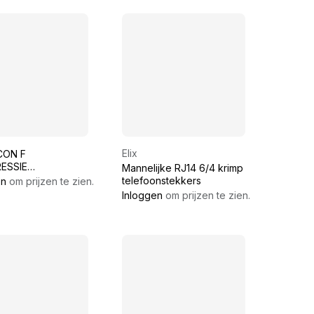
Elix
CON F
ESSIE
Mannelijke RJ14 6/4 krimp
CTOR VOOR RG11
telefoonstekkers
en
om prijzen te zien.
KABEL
Inloggen
om prijzen te zien.