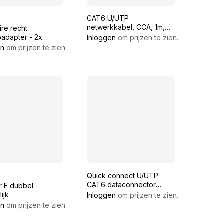
CAT6 U/UTP
netwerkkabel, CCA, 1m,
re recht
wit
padapter - 2x
Inloggen
om prijzen te zien.
lijke RJ45 8/8
en
om prijzen te zien.
tor
Quick connect U/UTP
CAT6 dataconnector
r F dubbel
RJ45 met witte thule
ijk
Inloggen
om prijzen te zien.
en
om prijzen te zien.