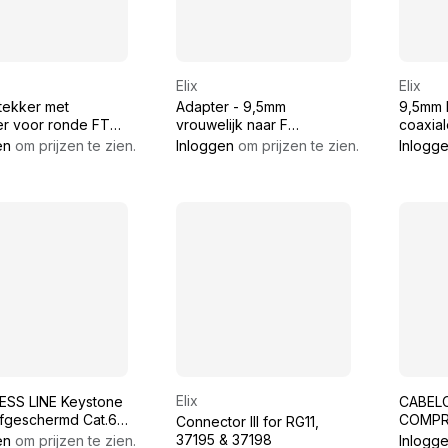
Elix
Elix
tekker met
Adapter - 9,5mm
9,5mm 
er voor ronde FTP
vrouwelijk naar F
coaxial
 Cat. 6
vrouwelijk
schroe
en
om prijzen te zien.
Inloggen
om prijzen te zien.
Inlogg
Elix
SS LINE Keystone
CABEL
fgeschermd Cat.6a
COMPR
Connector III for RG11,
SFA)
CONNE
37195 & 37198
en
om prijzen te zien.
Inlogg