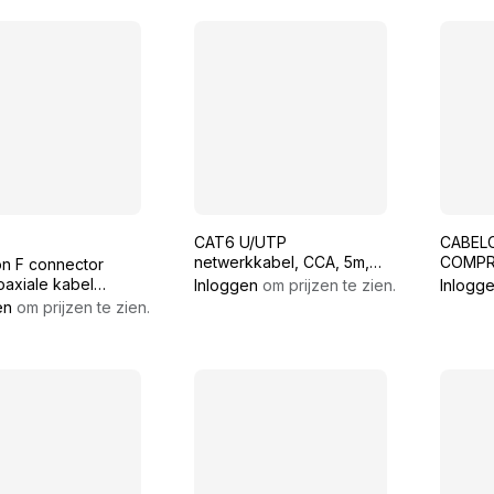
CAT6 U/UTP
CABEL
netwerkkabel, CCA, 5m,
COMPR
on F connector
wit
CONNE
oaxiale kabel
Inloggen
om prijzen te zien.
Inlogg
COAX 
 of soortgelijk
en
om prijzen te zien.