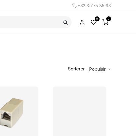
+32 3 775 85 98
0
0
Sorteren:
Populair