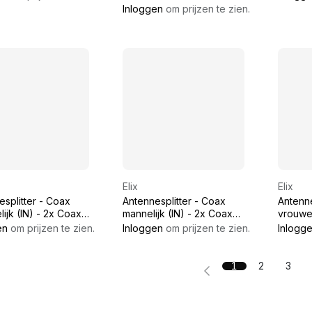
COAX 
Inloggen
om prijzen te zien.
Elix
Elix
splitter - Coax
Antennesplitter - Coax
Antenne
ijk (IN) - 2x Coax
mannelijk (IN) - 2x Coax
vrouwel
ijk (OUT) 9,5mm
vrouwelijk (OUT) 9,5mm
manneli
en
om prijzen te zien.
Inloggen
om prijzen te zien.
Inlogg
1
2
3