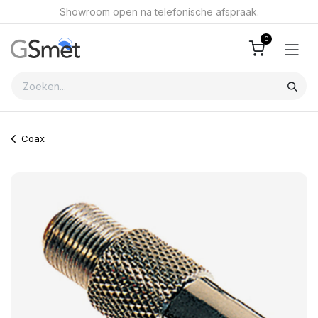
Overslaan naar inhoud
Showroom open na telefonische afspraak.
0
Coax