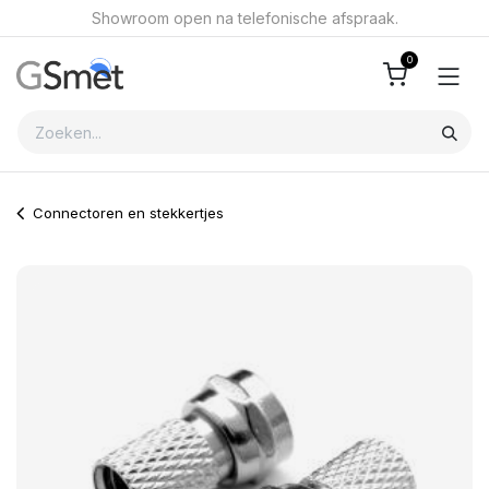
Overslaan naar inhoud
Showroom open na telefonische afspraak.
0
Connectoren en stekkertjes