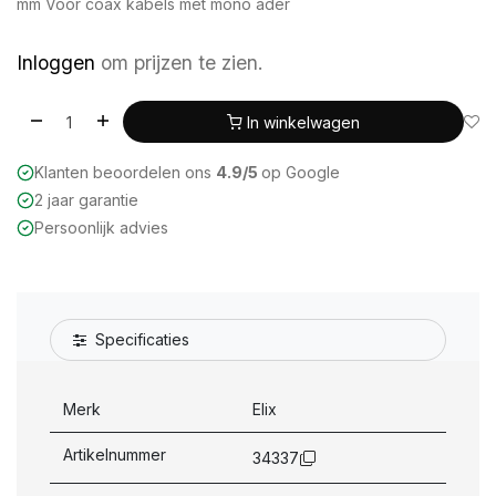
mm Voor coax kabels met mono ader
Inloggen
om prijzen te zien.
In winkelwagen
Klanten beoordelen ons
4.9/5
op Google
2 jaar garantie
Persoonlijk advies
Specificaties
Merk
Elix
Artikelnummer
34337