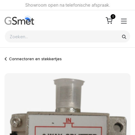
Overslaan naar inhoud
Showroom open na telefonische afspraak.
0
Connectoren en stekkertjes