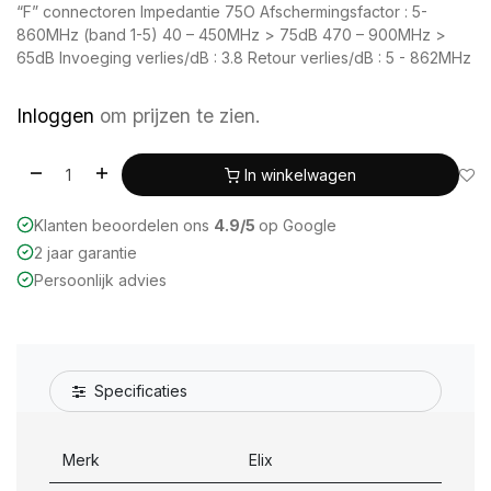
“F” connectoren Impedantie 75O Afschermingsfactor : 5-
860MHz (band 1-5) 40 – 450MHz > 75dB 470 – 900MHz >
65dB Invoeging verlies/dB : 3.8 Retour verlies/dB : 5 - 862MHz
Inloggen
om prijzen te zien.
In winkelwagen
Klanten beoordelen ons
4.9/5
op Google
2 jaar garantie
Persoonlijk advies
Specificaties
Merk
Elix