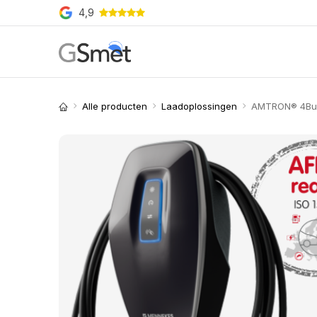
Overslaan naar inhoud
4,9
Producten
Merken
O
Alle producten
Laadoplossingen
AMTRON® 4Busi