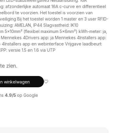
en LED-statusweergave3 Netaansluiting: 16A
: afzonderlijke automaat 16A c-curve en differentieel
elbord te voorzien. Het toestel is voorzien van
liging Bij het toestel worden 1 master en 3 user RFID-
huizing: AMELAN, IP44 Slagvastheid: IK10
um 5x10mm² (flexibel maximum 5x6mm²) kWh-meter: ja,
 Mennekes 4Drivers app: ja Mennekes 4Installers app:
s 4Installers app en webinterface Vrijgave laadbeurt:
PP: versie 1.5 en 1.6 via UTP
te zien.
In winkelwagen
ons
4.9/5
op Google