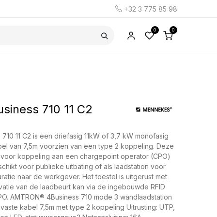
+32 3 775 85 98
0
0
iness 710 11 C2
0 11 C2 is een driefasig 11kW of 3,7 kW monofasig
abel van 7,5m voorzien van een type 2 koppeling. Deze
oor koppeling aan een chargepoint operator (CPO)
chikt voor publieke uitbating of als laadstation voor
ratie naar de werkgever. Het toestel is uitgerust met
vatie van de laadbeurt kan via de ingebouwde RFID
CPO. AMTRON® 4Business 710 mode 3 wandlaadstation
: vaste kabel 7,5m met type 2 koppeling Uitrusting: UTP,