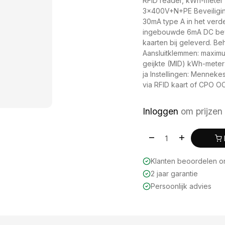
RFID reader, kWh-meter 
3x400V+N+PE Beveiliging
30mA type A in het verde
ingebouwde 6mA DC bevei
kaarten bij geleverd. Be
Aansluitklemmen: maxim
geijkte (MID) kWh-meter
ja Instellingen: Menneke
via RFID kaart of CPO OC
Inloggen
om prijzen 
Klanten beoordelen 
2 jaar garantie
Persoonlijk advies