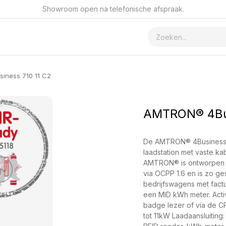
Showroom open na telefonische afspraak.
ver GSmet
Contact
ness 710 11 C2
AMTRON® 4Bus
De AMTRON® 4Business 71
laadstation met vaste k
AMTRON® is ontworpen v
via OCPP 1.6 en is zo ges
bedrijfswagens met factu
een MID kWh meter. Acti
badge lezer of via de 
tot 11kW Laadaansluiting