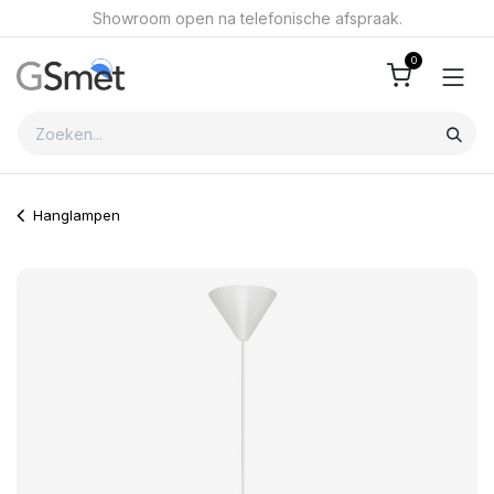
Overslaan naar inhoud
Showroom open na telefonische afspraak.
0
Hanglampen