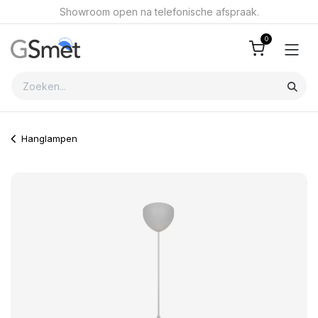
Overslaan naar inhoud
Showroom open na telefonische afspraak.
0
Hanglampen