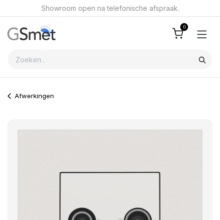
Overslaan naar inhoud
Showroom open na telefonische afspraak.
0
Afwerkingen