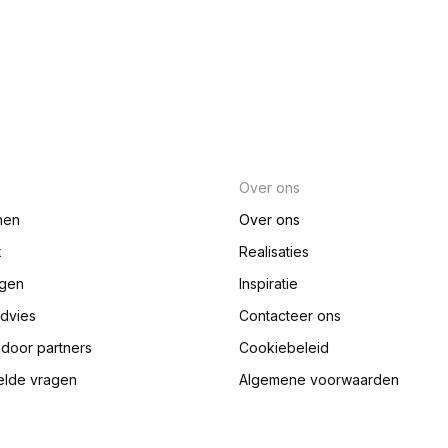
Over ons
nen
Over ons
k
Realisaties
ngen
Inspiratie
advies
Contacteer ons
e door partners
Cookiebeleid
elde vragen
Algemene voorwaarden