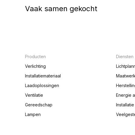
Vaak samen gekocht
Producten
Diensten
Verlichting
Lichtplan
Installatiemateriaal
Maatwer
Laadoplossingen
Herstelli
Ventilatie
Energie 
Gereedschap
Installati
Lampen
Veelgest