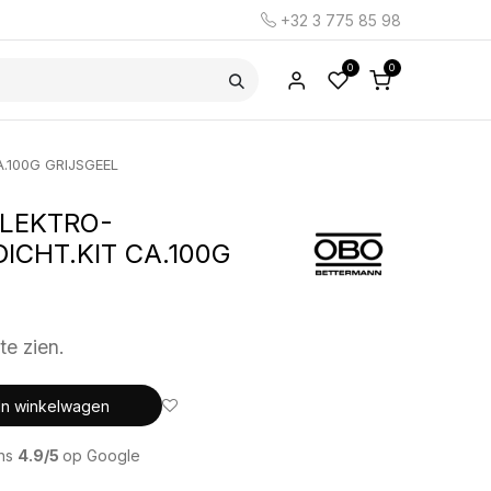
+32 3 775 85 98
0
0
A.100G GRIJSGEEL
ELEKTRO-
DICHT.KIT CA.100G
te zien.
In winkelwagen
ons
4.9/5
op Google