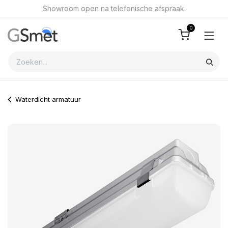
Overslaan naar inhoud
Showroom open na telefonische afspraak.
0
Waterdicht armatuur