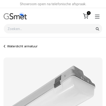
Overslaan naar inhoud
Showroom open na telefonische afspraak.
0
Waterdicht armatuur