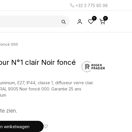
+32 3 775 85 98
0
0
 foncé 000
ur N°1 clair Noir foncé
nium, E27, IP44, classe 1, diffuseur verre clair.
 RAL 9005 Noir foncé 000. Garantie 25 ans
nium
te zien.
In winkelwagen