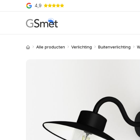
Overslaan naar inhoud
4,9
Producten
Merken
O
Alle producten
Verlichting
Buitenverlichting
W