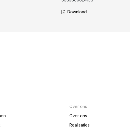
Download
Over ons
nen
Over ons
k
Realisaties