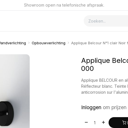
Showroom open na telefonische afspraak.
ver GSmet
Contact
andverlichting
Opbouwverlichting
Applique Belcour N°1 clair Noir
Applique Belco
000
Applique BELCOUR en alumi
Réflecteur blanc. Teinte
anticorrosion sur l'alumi
Inloggen
om prijzen 