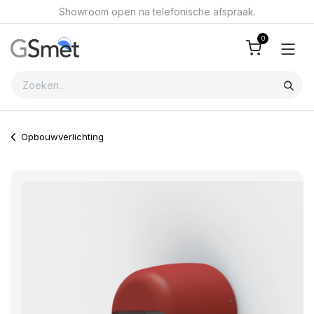
Overslaan naar inhoud
Showroom open na telefonische afspraak.
0
Opbouwverlichting