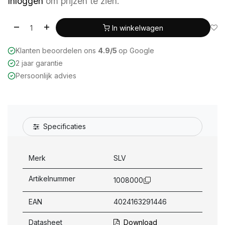
Inloggen
om prijzen te zien.
In winkelwagen
Klanten beoordelen ons
4.9/5
op Google
2 jaar garantie
Persoonlijk advies
Specificaties
Merk
SLV
Artikelnummer
1008000
EAN
4024163291446
Datasheet
Download