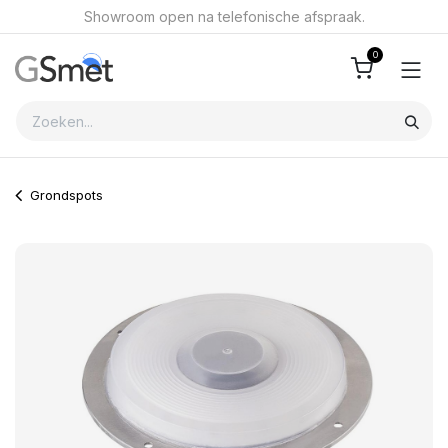
Overslaan naar inhoud
Showroom open na telefonische afspraak.
0
Grondspots