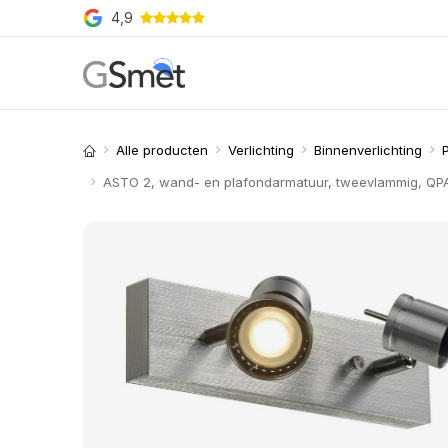
Overslaan naar inhoud
4,9
Producten
Merken
O
Alle producten
Verlichting
Binnenverlichting
ASTO 2, wand- en plafondarmatuur, tweevlammig, QPA