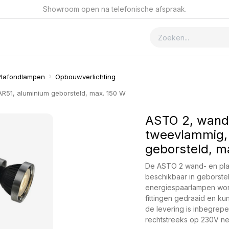
Showroom open na telefonische afspraak.
ver GSmet
Contact
Plafondlampen
Opbouwverlichting
R51, aluminium geborsteld, max. 150 W
ASTO 2, wand-
tweevlammig,
geborsteld, m
De ASTO 2 wand- en pla
beschikbaar in geborste
energiespaarlampen word
fittingen gedraaid en ku
de levering is inbegrep
rechtstreeks op 230V n