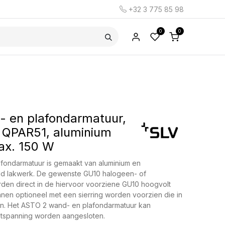
+32 3 775 85 98
0
0
 en plafondarmatuur,
 QPAR51, aluminium
ax. 150 W
fondarmatuur is gemaakt van aluminium en
ld lakwerk. De gewenste GU10 halogeen- of
en direct in de hiervoor voorziene GU10 hoogvolt
nnen optioneel met een sierring worden voorzien die in
en. Het ASTO 2 wand- en plafondarmatuur kan
etspanning worden aangesloten.