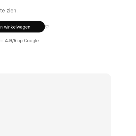
te zien.
In winkelwagen
ons
4.9/5
op Google