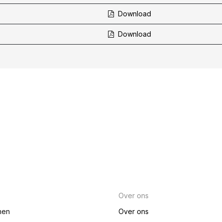
Download
Download
Over ons
nen
Over ons