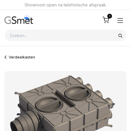
Overslaan naar inhoud
Showroom open na telefonische afspraak.
0
Verdeelkasten