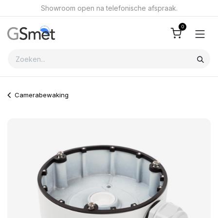
Overslaan naar inhoud
Showroom open na telefonische afspraak.
0
Camerabewaking