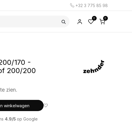
+32 3 775 85 98
0
0
200/170 -
of 200/200
te zien.
In winkelwagen
ons
4.9/5
op Google