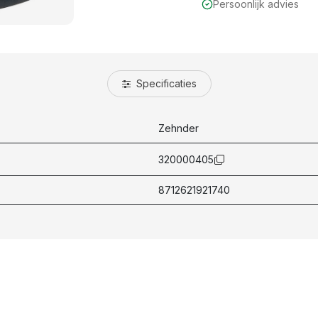
Persoonlijk advies
Specificaties
Zehnder
320000405
8712621921740