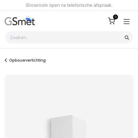
Overslaan naar inhoud
Showroom open na telefonische afspraak.
0
Opbouwverlichting