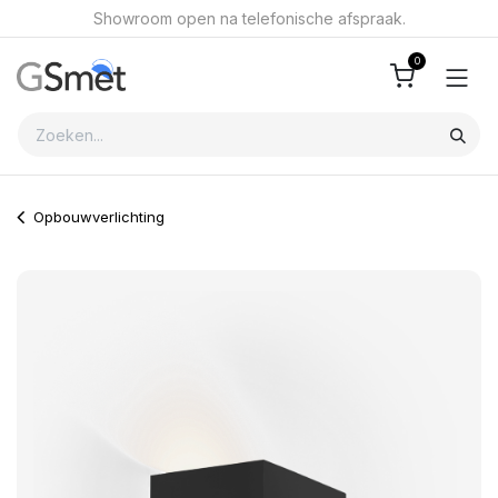
Overslaan naar inhoud
Showroom open na telefonische afspraak.
0
Opbouwverlichting