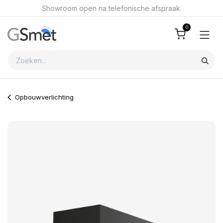
Overslaan naar inhoud
Showroom open na telefonische afspraak.
0
Opbouwverlichting