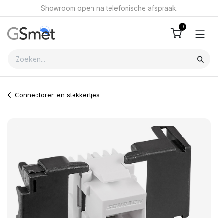
Overslaan naar inhoud
Showroom open na telefonische afspraak.
0
Connectoren en stekkertjes