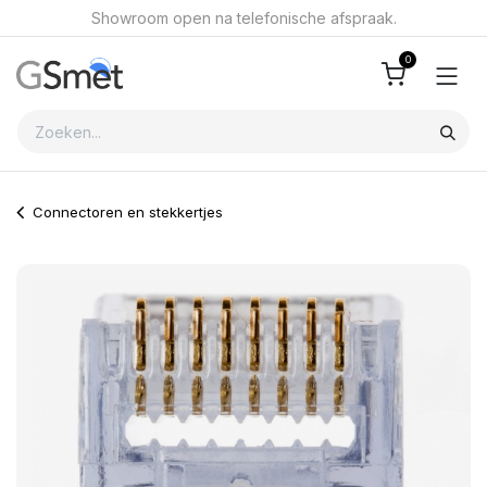
Overslaan naar inhoud
Showroom open na telefonische afspraak.
0
Connectoren en stekkertjes